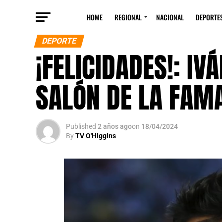
HOME
REGIONAL
NACIONAL
DEPORTE
DEPORTE
¡FELICIDADES!: I
SALÓN DE LA FAMA
Published
2 años ago
on
18/04/2024
By
TV O'Higgins