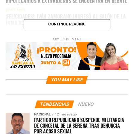
HIPOTECARIOS A EXTRANJEROS SE ENCUENTRA EN DEBATE
DON'T MISS
¡FELICIDADES!: IVÁN ZAMORANO INGRESÓ AL SALÓN DE LA
FAMA DEL FÚTBOL INTERNACIONAL
CONTINUE READING
ADVERTISEMENT
YOU MAY LIKE
TENDENCIAS
NUEVO
NACIONAL
12 meses ago
PARTIDO REPUBLICANO SUSPENDE MILITANCIA
DE CONCEJAL DE LA SERENA TRAS DENUNCIA
POR ACOSO SEXUAL