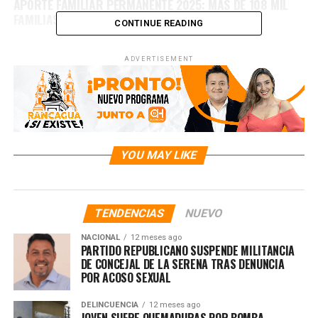
APORTE FAMILIAR PERMANENTE 2025: MÁS DE 108 MIL
FAMILIAS DE LA REGIÓN YA LO HAN COBRADO
CONTINUE READING
ADVERTISEMENT
YOU MAY LIKE
TENDENCIAS
NUEVO
NACIONAL
12 meses ago
PARTIDO REPUBLICANO SUSPENDE MILITANCIA
DE CONCEJAL DE LA SERENA TRAS DENUNCIA
POR ACOSO SEXUAL
DELINCUENCIA
12 meses ago
JOVEN SUFRE QUEMADURAS POR BOMBA