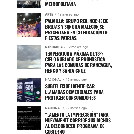
METROPOLITANA
ARTE
12 meses ago
PALMILLA: GRUPO RED, NOCHE DE
BRUJAS Y SONORA MALECÓN SE
PRESENTARÁ EN CELEBRACIÓN DE
FIESTAS PATRIAS
RANCAGUA
12 meses ago
TEMPERATURA MÁXIMA DE 13°:
CIELO NUBLADO SE PRONOSTICA
PARA LAS COMUNAS DE RANCAGUA,
RENGO Y SANTA CRUZ
NACIONAL
12 meses ago
SUBTEL EXIGE IDENTIFICAR
LLAMADAS COMERCIALES PARA
PROTEGER CONSUMIDORES
NACIONAL
12 meses ago
“LAMENTO LA IMPRECISIÓN” JARA
NUEVAMENTE CORRIGE SUS DICHOS
AL DESCONOCER PROGRAMA DE
GOBIERNO