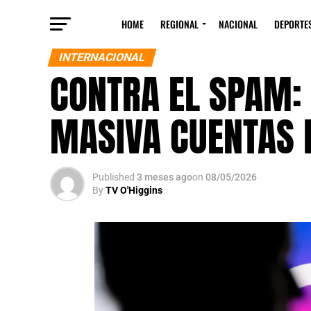
HOME
REGIONAL
NACIONAL
DEPORTE
INTERNACIONAL
CONTRA EL SPAM:
MASIVA CUENTAS 
Published
3 meses ago
on
08/05/2026
By
TV O'Higgins