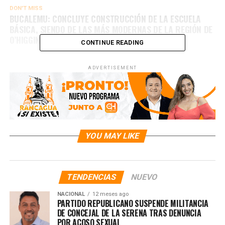
DON'T MISS
BUCALEMU: CONCLUYE CONSTRUCCIÓN DE LA ESCUELA
BÁSICA, SIENDO DE LAS MÁS MODERNAS DE LA REGIÓN DE
O’HIGGINS
CONTINUE READING
ADVERTISEMENT
YOU MAY LIKE
TENDENCIAS
NUEVO
NACIONAL
12 meses ago
PARTIDO REPUBLICANO SUSPENDE MILITANCIA
DE CONCEJAL DE LA SERENA TRAS DENUNCIA
POR ACOSO SEXUAL