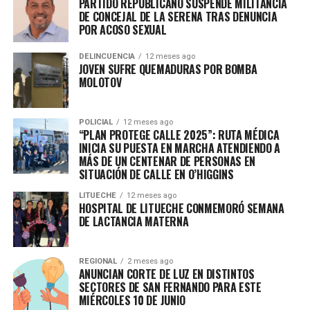
PARTIDO REPUBLICANO SUSPENDE MILITANCIA
El plazo para la inscripción para la Prueba de Transición se
DE CONCEJAL DE LA SERENA TRAS DENUNCIA
POR ACOSO SEXUAL
iniciará el 21 de junio y se extenderá hasta el 23 de julio,
proceso que se deberá realizar a través del portal de
DELINCUENCIA
12 meses ago
inscripción que se encuentra en acceso.mineduc.cl. Se
JOVEN SUFRE QUEMADURAS POR BOMBA
enfatiza que Luego de crear un usuario, pueden inscribirse
MOLOTOV
todos quienes hayan completado su educación media o
que actualmente se encuentren cursando 4º medio.
POLICIAL
12 meses ago
Para conocer más detalles ingresa a la web
“PLAN PROTEGE CALLE 2025”: RUTA MÉDICA
acceso.mineduc.cl y demre.cl.
INICIA SU PUESTA EN MARCHA ATENDIENDO A
MÁS DE UN CENTENAR DE PERSONAS EN
SITUACIÓN DE CALLE EN O’HIGGINS
RELATED TOPICS:
LITUECHE
12 meses ago
HOSPITAL DE LITUECHE CONMEMORÓ SEMANA
UP NEXT
FUNCIONARIOS DE LA EDUCACIÓN: UN 84% SE HAN
DE LACTANCIA MATERNA
INOCULADO CON AMBAS DOSIS EN LA REGIÓN
DON'T MISS
REGIONAL
2 meses ago
SIETE CONSEJOS PARA LA CONTENCIÓN SOCIOEMOCIONAL
ANUNCIAN CORTE DE LUZ EN DISTINTOS
DE NIÑOS Y NIÑAS EN PANDEMIA
SECTORES DE SAN FERNANDO PARA ESTE
MIÉRCOLES 10 DE JUNIO