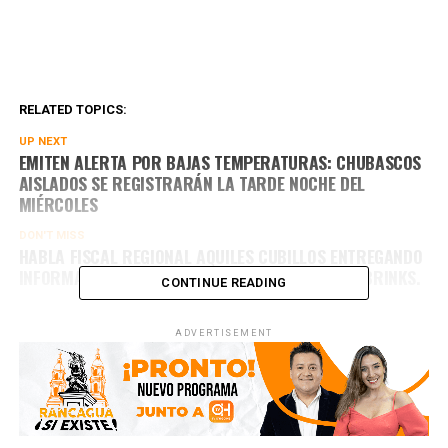
RELATED TOPICS:
UP NEXT
EMITEN ALERTA POR BAJAS TEMPERATURAS: CHUBASCOS
AISLADOS SE REGISTRARÁN LA TARDE NOCHE DEL
MIÉRCOLES
DON'T MISS
HABLA FISCAL REGIONAL AQUILES CUBILLOS ENTREGANDO
INFORMACIÓN SOBRE INFORMACIÓN DEL ROBO A BRINKS.
CONTINUE READING
ADVERTISEMENT