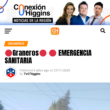
GRANEROS
Graneros
EMERGENCIA
SANITARIA
Published
6 años ago
on
27/11/2020
By
TvO'higgins