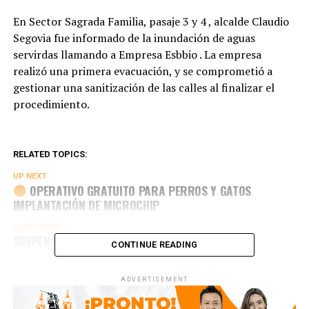
En Sector Sagrada Familia, pasaje 3 y 4 , alcalde Claudio
Segovia fue informado de la inundación de aguas
servirdas llamando a Empresa Esbbio . La empresa
realizó una primera evacuación, y se comprometió a
gestionar una sanitización de las calles al finalizar el
procedimiento.
RELATED TOPICS:
UP NEXT
OPERATIVO GRATUITO PARA PERROS Y GATOS
IMPLANTACIÓN DE MICROCHIP
DON'T MISS
SUSPENSIÓN FIESTA 8 DE DICIEMBRE
CONTINUE READING
ADVERTISEMENT