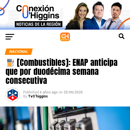
NACIONAL
[Combustibles]: ENAP anticipa
que por duodécima semana
consecutiva
Published
6 años ago
on
25/06/2020
By
TvO'higgins