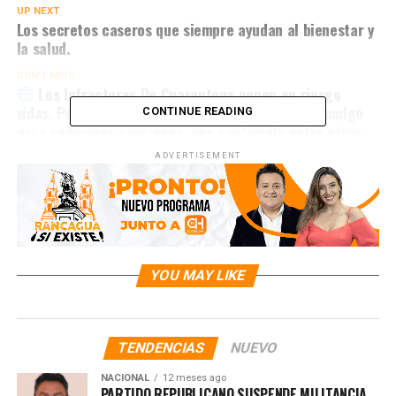
UP NEXT
Los secretos caseros que siempre ayudan al bienestar y
la salud.
DON'T MISS
Los Infractores De Cuarentena ponen en riesgo
vidas. Por eso, es fundamental la Ley que se promulgó
CONTINUE READING
para endurecer sanciones, que contempla entre otras
cosas:
ADVERTISEMENT
YOU MAY LIKE
TENDENCIAS
NUEVO
NACIONAL
12 meses ago
PARTIDO REPUBLICANO SUSPENDE MILITANCIA