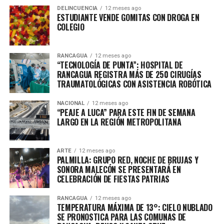
DELINCUENCIA
12 meses ago
ESTUDIANTE VENDE GOMITAS CON DROGA EN
COLEGIO
RANCAGUA
12 meses ago
“TECNOLOGÍA DE PUNTA”: HOSPITAL DE
RANCAGUA REGISTRA MÁS DE 250 CIRUGÍAS
TRAUMATOLÓGICAS CON ASISTENCIA ROBÓTICA
NACIONAL
12 meses ago
“PEAJE A LUCA” PARA ESTE FIN DE SEMANA
LARGO EN LA REGIÓN METROPOLITANA
ARTE
12 meses ago
PALMILLA: GRUPO RED, NOCHE DE BRUJAS Y
SONORA MALECÓN SE PRESENTARÁ EN
CELEBRACIÓN DE FIESTAS PATRIAS
RANCAGUA
12 meses ago
TEMPERATURA MÁXIMA DE 13°: CIELO NUBLADO
SE PRONOSTICA PARA LAS COMUNAS DE