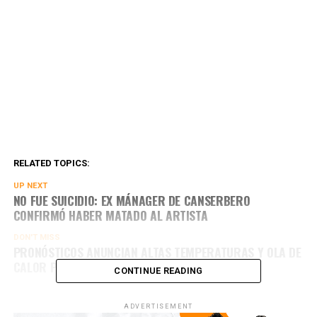
RELATED TOPICS:
UP NEXT
NO FUE SUICIDIO: EX MÁNAGER DE CANSERBERO
CONFIRMÓ HABER MATADO AL ARTISTA
DON'T MISS
PRONÓSTICOS ANUNCIAN ALTAS TEMPERATURAS Y OLA DE
CALOR PARA NAVIDAD Y DÍAS VENIDEROS
CONTINUE READING
ADVERTISEMENT