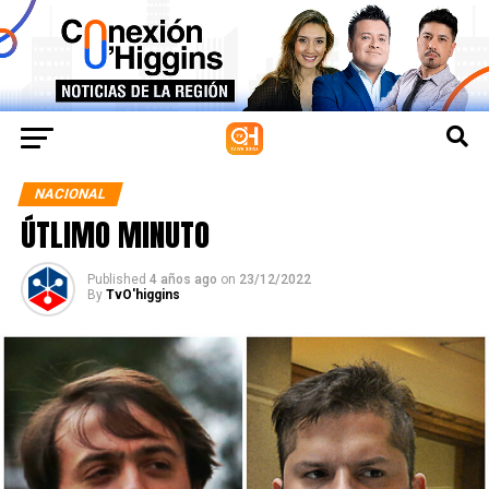
NACIONAL
ÚTLIMO MINUTO
Published
4 años ago
on
23/12/2022
By
TvO'higgins