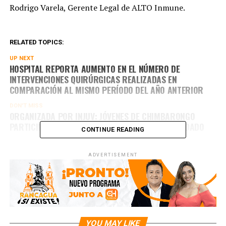
Rodrigo Varela, Gerente Legal de ALTO Inmune.
RELATED TOPICS:
UP NEXT
HOSPITAL REPORTA AUMENTO EN EL NÚMERO DE
INTERVENCIONES QUIRÚRGICAS REALIZADAS EN
COMPARACIÓN AL MISMO PERÍODO DEL AÑO ANTERIOR
DON'T MISS
ORGANIZADA POR INJUV: JÓVENES DE CHIMBARONGO
PARTICIPARON DE MASIVA DINÁMICA DE AUTOCUIDADO
CONTINUE READING
ADVERTISEMENT
YOU MAY LIKE