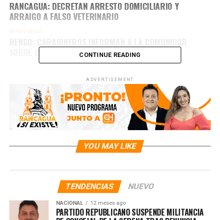
RANCAGUA: DECRETAN ARRESTO DOMICILIARIO Y
ARRAIGO A FALSO VETERINARIO
DON'T MISS
RENGO: CARABINEROS INFORMAN A LA COMUNIDAD
SOBRE CÓMO PREVENIR INCENDIOS FORESTALES
CONTINUE READING
ADVERTISEMENT
YOU MAY LIKE
TENDENCIAS
NUEVO
NACIONAL
12 meses ago
PARTIDO REPUBLICANO SUSPENDE MILITANCIA