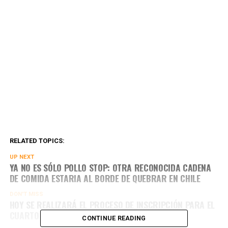
RELATED TOPICS:
UP NEXT
YA NO ES SÓLO POLLO STOP: OTRA RECONOCIDA CADENA
DE COMIDA ESTARIA AL BORDE DE QUEBRAR EN CHILE
DON'T MISS
HOY SE REALIZARÁ EL PROCESO DE INSCRIPCIÓN PARA EL
CUARTO CICLO DE CLASES DE NATACIÓN
CONTINUE READING