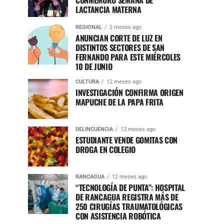
CONMEMORÓ SEMANA DE
LACTANCIA MATERNA
REGIONAL
2 meses ago
ANUNCIAN CORTE DE LUZ EN
DISTINTOS SECTORES DE SAN
FERNANDO PARA ESTE MIÉRCOLES
10 DE JUNIO
CULTURA
12 meses ago
INVESTIGACIÓN CONFIRMA ORIGEN
MAPUCHE DE LA PAPA FRITA
DELINCUENCIA
12 meses ago
ESTUDIANTE VENDE GOMITAS CON
DROGA EN COLEGIO
RANCAGUA
12 meses ago
“TECNOLOGÍA DE PUNTA”: HOSPITAL
DE RANCAGUA REGISTRA MÁS DE
250 CIRUGÍAS TRAUMATOLÓGICAS
CON ASISTENCIA ROBÓTICA