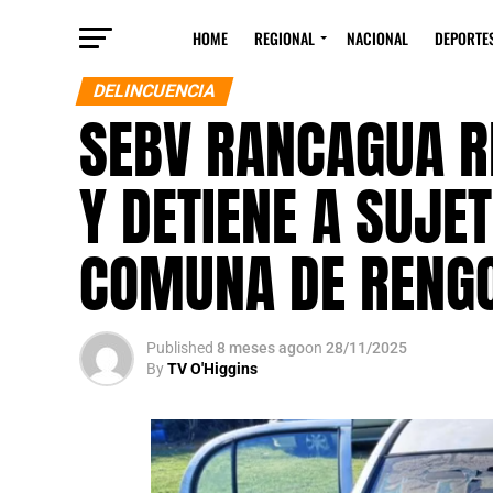
HOME
REGIONAL
NACIONAL
DEPORTE
DELINCUENCIA
SEBV RANCAGUA R
Y DETIENE A SUJE
COMUNA DE RENG
Published
8 meses ago
on
28/11/2025
By
TV O'Higgins