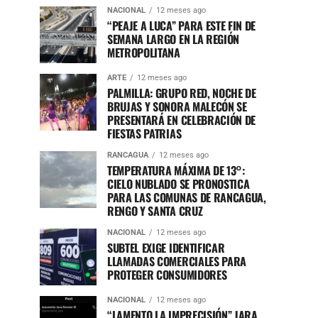
NACIONAL
12 meses ago
“PEAJE A LUCA” PARA ESTE FIN DE
SEMANA LARGO EN LA REGIÓN
METROPOLITANA
ARTE
12 meses ago
PALMILLA: GRUPO RED, NOCHE DE
BRUJAS Y SONORA MALECÓN SE
PRESENTARÁ EN CELEBRACIÓN DE
FIESTAS PATRIAS
RANCAGUA
12 meses ago
TEMPERATURA MÁXIMA DE 13°:
CIELO NUBLADO SE PRONOSTICA
PARA LAS COMUNAS DE RANCAGUA,
RENGO Y SANTA CRUZ
NACIONAL
12 meses ago
SUBTEL EXIGE IDENTIFICAR
LLAMADAS COMERCIALES PARA
PROTEGER CONSUMIDORES
NACIONAL
12 meses ago
“LAMENTO LA IMPRECISIÓN” JARA