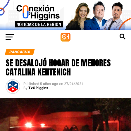
RANCAGUA
SE DESALOJÓ HOGAR DE MENORES
CATALINA KENTENICH
Published
5 años ago
on
27/04/2021
By
TvO'higgins