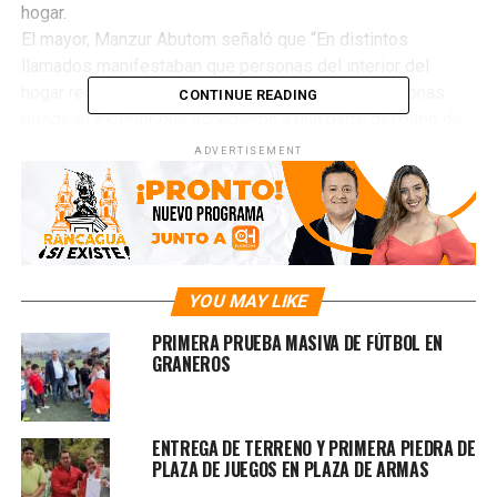
hogar.
El mayor, Manzur Abutom señaló que “En distintos
llamados manifestaban que personas del interior del
hogar requerían ayuda producto de que había personas
CONTINUE READING
desde el exterior que accedieron a una parte del patio de
la residencia”.
ADVERTISEMENT
No se logró establecer el destino de los menores, pero sí
Abutom señaló se reportó la desaparición de una niña de
10 años y ya se efectuó la denuncia por presunta
desgracia.
YOU MAY LIKE
RELATED TOPICS:
MENORES
NIÑOS
SENAME
VULNERACIÓN
PRIMERA PRUEBA MASIVA DE FÚTBOL EN
GRANEROS
UP NEXT
DENUNCIA CIUDADANA
DON'T MISS
ENTREGA DE TERRENO Y PRIMERA PIEDRA DE
MUNICIPIO GESTIONA AYUDA SOCIAL A PERSONAS EN
PLAZA DE JUEGOS EN PLAZA DE ARMAS
SITUACIÓN DE CALLE