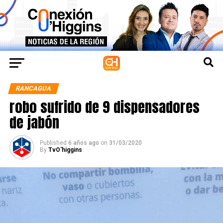
RANCAGUA
robo sufrido de 9 dispensadores
de jabón
Published
6 años ago
on
31/03/2020
By
TvO'higgins