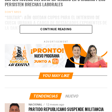
PERSISTEN BRECHAS LABORALES
DON'T MISS
“SOLTAR”: AÚN QUEDAN CUPOS PARA EL INTENSIVO DE
CUECA URBANA A CARGO DE DESTACADOS EXPONENTES DE
LA DANZA DE LA REGIÓN
CONTINUE READING
ADVERTISEMENT
YOU MAY LIKE
TENDENCIAS
NUEVO
NACIONAL
12 meses ago
PARTIDO REPUBLICANO SUSPENDE MILITANCIA