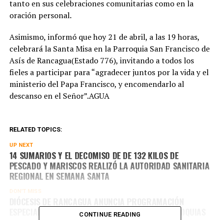
tanto en sus celebraciones comunitarias como en la
oración personal.
Asimismo, informó que hoy 21 de abril, a las 19 horas,
celebrará la Santa Misa en la Parroquia San Francisco de
Asís de Rancagua(Estado 776), invitando a todos los
fieles a participar para “agradecer juntos por la vida y el
ministerio del Papa Francisco, y encomendarlo al
descanso en el Señor”.AGUA
RELATED TOPICS:
UP NEXT
14 SUMARIOS Y EL DECOMISO DE DE 132 KILOS DE
PESCADO Y MARISCOS REALIZÓ LA AUTORIDAD SANITARIA
REGIONAL EN SEMANA SANTA
DON'T MISS
DIÓCESIS DE RANCAGUA ANUNCIA PROGRAMACIÓN
ESPECIAL DE SEMANA SANTA EN TODAS SUS PARROQUIAS
CONTINUE READING