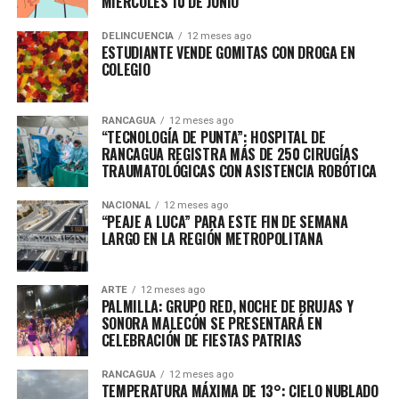
MIÉRCOLES 10 DE JUNIO
DELINCUENCIA
12 meses ago
ESTUDIANTE VENDE GOMITAS CON DROGA EN
COLEGIO
RANCAGUA
12 meses ago
“TECNOLOGÍA DE PUNTA”: HOSPITAL DE
RANCAGUA REGISTRA MÁS DE 250 CIRUGÍAS
TRAUMATOLÓGICAS CON ASISTENCIA ROBÓTICA
NACIONAL
12 meses ago
“PEAJE A LUCA” PARA ESTE FIN DE SEMANA
LARGO EN LA REGIÓN METROPOLITANA
ARTE
12 meses ago
PALMILLA: GRUPO RED, NOCHE DE BRUJAS Y
SONORA MALECÓN SE PRESENTARÁ EN
CELEBRACIÓN DE FIESTAS PATRIAS
RANCAGUA
12 meses ago
TEMPERATURA MÁXIMA DE 13°: CIELO NUBLADO