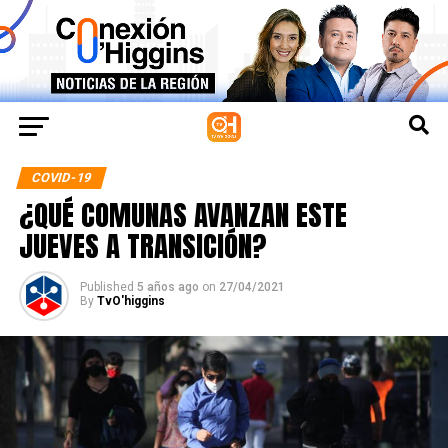
COVID-19
¿QUÉ COMUNAS AVANZAN ESTE
JUEVES A TRANSICIÓN?
Published
5 años ago
on
27/04/2021
By
TvO'higgins