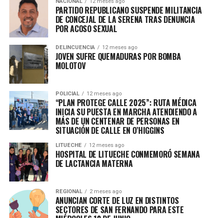
NACIONAL
12 meses ago
2 DESDE ESTE JUEVES 29 ¿SERÁ BUENO?
PARTIDO REPUBLICANO SUSPENDE MILITANCIA
DE CONCEJAL DE LA SERENA TRAS DENUNCIA
POR ACOSO SEXUAL
DELINCUENCIA
12 meses ago
JOVEN SUFRE QUEMADURAS POR BOMBA
MOLOTOV
POLICIAL
12 meses ago
“PLAN PROTEGE CALLE 2025”: RUTA MÉDICA
INICIA SU PUESTA EN MARCHA ATENDIENDO A
MÁS DE UN CENTENAR DE PERSONAS EN
SITUACIÓN DE CALLE EN O’HIGGINS
LITUECHE
12 meses ago
HOSPITAL DE LITUECHE CONMEMORÓ SEMANA
DE LACTANCIA MATERNA
REGIONAL
2 meses ago
ANUNCIAN CORTE DE LUZ EN DISTINTOS
SECTORES DE SAN FERNANDO PARA ESTE