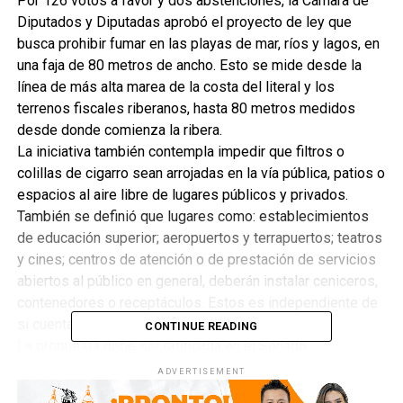
Por 126 votos a favor y dos abstenciones, la Cámara de
Diputados y Diputadas aprobó el proyecto de ley que
busca prohibir fumar en las playas de mar, ríos y lagos, en
una faja de 80 metros de ancho. Esto se mide desde la
línea de más alta marea de la costa del literal y los
terrenos fiscales riberanos, hasta 80 metros medidos
desde donde comienza la ribera.
La iniciativa también contempla impedir que filtros o
colillas de cigarro sean arrojadas en la vía pública, patios o
espacios al aire libre de lugares públicos y privados.
También se definió que lugares como: establecimientos
de educación superior; aeropuertos y terrapuertos; teatros
y cines; centros de atención o de prestación de servicios
abiertos al público en general, deberán instalar ceniceros,
contenedores o receptáculos. Estos es independiente de
si cuentan o no con patios o espacios al aire libre.
CONTINUE READING
La propuesta debe ser ratificada en el Senado.
¿Qué te parece la medida?
ADVERTISEMENT