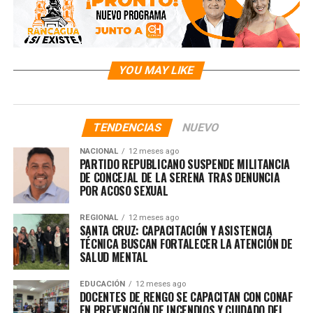
RELATED TOPICS:
UP NEXT
FUTBOLISTA DE 25 AÑOS FALLECIÓ TRAS DESMAYARSE EN
PLENO ENTRENAMIENTO
YOU MAY LIKE
DON'T MISS
Estas inflamaciones afectan especialmente a varones
menores de 40 años, aunque los episodios son escasos.
TENDENCIAS
NUEVO
NACIONAL
12 meses ago
PARTIDO REPUBLICANO SUSPENDE MILITANCIA
DE CONCEJAL DE LA SERENA TRAS DENUNCIA
POR ACOSO SEXUAL
REGIONAL
12 meses ago
SANTA CRUZ: CAPACITACIÓN Y ASISTENCIA
TÉCNICA BUSCAN FORTALECER LA ATENCIÓN DE
SALUD MENTAL
EDUCACIÓN
12 meses ago
DOCENTES DE RENGO SE CAPACITAN CON CONAF
EN PREVENCIÓN DE INCENDIOS Y CUIDADO DEL