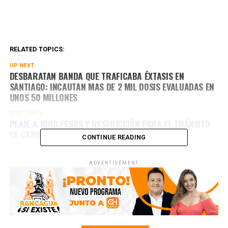
RELATED TOPICS:
UP NEXT
DESBARATAN BANDA QUE TRAFICABA ÉXTASIS EN
SANTIAGO: INCAUTAN MAS DE 2 MIL DOSIS EVALUADAS EN
UNOS 50 MILLONES
DON'T MISS
PEAJE A 1000 PESOS Y RESTRICCIÓN PARA EL TRÁNSITO
DE CAMIONES PARA ESTE FIN DE SEMANA LARGO
CONTINUE READING
ADVERTISEMENT