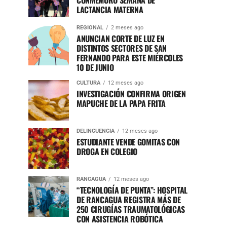
CONMEMORÓ SEMANA DE
LACTANCIA MATERNA
REGIONAL
2 meses ago
ANUNCIAN CORTE DE LUZ EN
DISTINTOS SECTORES DE SAN
FERNANDO PARA ESTE MIÉRCOLES
10 DE JUNIO
CULTURA
12 meses ago
INVESTIGACIÓN CONFIRMA ORIGEN
MAPUCHE DE LA PAPA FRITA
DELINCUENCIA
12 meses ago
ESTUDIANTE VENDE GOMITAS CON
DROGA EN COLEGIO
RANCAGUA
12 meses ago
“TECNOLOGÍA DE PUNTA”: HOSPITAL
DE RANCAGUA REGISTRA MÁS DE
250 CIRUGÍAS TRAUMATOLÓGICAS
CON ASISTENCIA ROBÓTICA