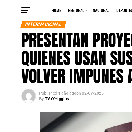
HOME
REGIONAL
NACIONAL
DEPORTE
INTERNACIONAL
PRESENTAN PROYE
QUIENES USAN SUS
VOLVER IMPUNES A
Published
1 año ago
on
02/07/2025
By
TV O'Higgins