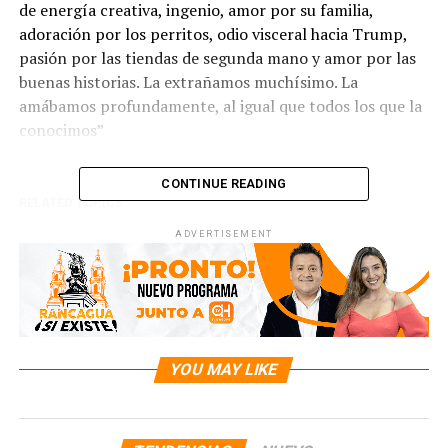
de energía creativa, ingenio, amor por su familia,
adoración por los perritos, odio visceral hacia Trump,
pasión por las tiendas de segunda mano y amor por las
buenas historias. La extrañamos muchísimo. La
amábamos profundamente, al igual que todos los que la
conocimos”
CONTINUE READING
RELATED TOPICS:
UP NEXT
ADVERTISEMENT
ACTRIZ QUE PROTAGONIZÓ LA PELICULA DE TERROR “EL
ARO” FALLECIÓ A LOS 35 AÑOS
DON'T MISS
CORTE INTERAMERICANA CONDENA A VENEZUELA Y
ORDENA EL CIERRE INMEDIATA DE LA CÁRCEL EL
HELICOIDE
YOU MAY LIKE