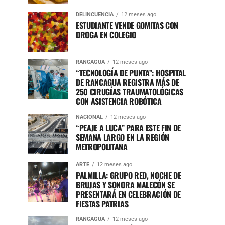
DELINCUENCIA
12 meses ago
ESTUDIANTE VENDE GOMITAS CON
DROGA EN COLEGIO
RANCAGUA
12 meses ago
“TECNOLOGÍA DE PUNTA”: HOSPITAL
DE RANCAGUA REGISTRA MÁS DE
250 CIRUGÍAS TRAUMATOLÓGICAS
CON ASISTENCIA ROBÓTICA
NACIONAL
12 meses ago
“PEAJE A LUCA” PARA ESTE FIN DE
SEMANA LARGO EN LA REGIÓN
METROPOLITANA
ARTE
12 meses ago
PALMILLA: GRUPO RED, NOCHE DE
BRUJAS Y SONORA MALECÓN SE
PRESENTARÁ EN CELEBRACIÓN DE
FIESTAS PATRIAS
RANCAGUA
12 meses ago