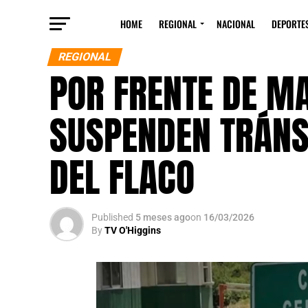
HOME
REGIONAL
NACIONAL
DEPORTE
REGIONAL
POR FRENTE DE MA
SUSPENDEN TRÁNS
DEL FLACO
Published
5 meses ago
on
16/03/2026
By
TV O'Higgins