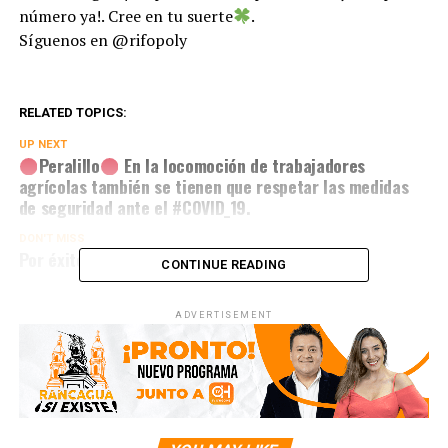
número ya!. Cree en tu suerte
.
Síguenos en @rifopoly
RELATED TOPICS:
UP NEXT
Peralillo
En la locomoción de trabajadores
agrícolas también se tienen que respetar las medidas
de seguridad ante el #COVID_19.
DON'T MISS
Por éxito se extiende La Feria del Amor!!
CONTINUE READING
ADVERTISEMENT