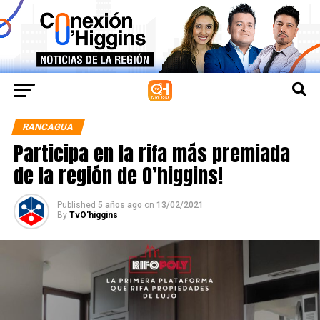
RANCAGUA
Participa en la rifa más premiada
de la región de O’higgins!
Published
5 años ago
on
13/02/2021
By
TvO'higgins