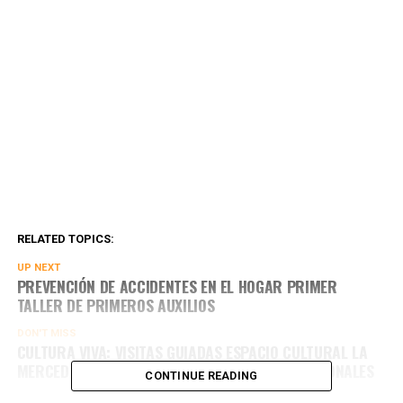
RELATED TOPICS:
UP NEXT
PREVENCIÓN DE ACCIDENTES EN EL HOGAR PRIMER
TALLER DE PRIMEROS AUXILIOS
DON'T MISS
CULTURA VIVA: VISITAS GUIADAS ESPACIO CULTURAL LA
MERCED DIRIGIDO A ESTABLECIMIENTOS EDUCACIONALES
CONTINUE READING