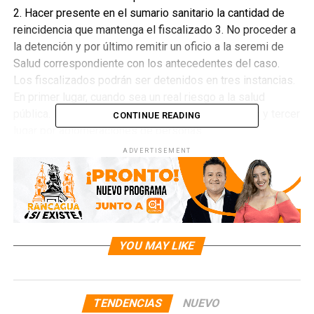
2. Hacer presente en el sumario sanitario la cantidad de
reincidencia que mantenga el fiscalizado 3. No proceder a
la detención y por último remitir un oficio a la seremi de
Salud correspondiente con los antecedentes del caso.
Los fiscalizados podrán ser detenidos en tres instancias.
En primer lugar, cuando sea un real riesgo a la salud
pública. En segundo lugar, por fiestas clandestinas y tercer
CONTINUE READING
lugar por aglomeraciones de personas.
En relación a la falsificación de permisos de
ADVERTISEMENT
desplazamientos, la resolución de la Corte de
Apelaciones de Valparaíso dictó no constituye un delito,
ya que no posee una firma electrónica, por ende no se
trataría de un instrumento público.
YOU MAY LIKE
RELATED TOPICS:
UP NEXT
¿CÓMO SABER SI SOY VOCAL DE MESA?
TENDENCIAS
NUEVO
DON'T MISS