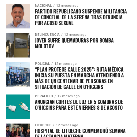
ELECCIONES MUNICIPALES: MULTIGREMIAL NACIONAL
NACIONAL
12 meses ago
PRESENTA RECURSO DE PROTECCIÓN POR FERIADO
PARTIDO REPUBLICANO SUSPENDE MILITANCIA
DE CONCEJAL DE LA SERENA TRAS DENUNCIA
IRRENUNCIABLE
POR ACOSO SEXUAL
DELINCUENCIA
12 meses ago
JOVEN SUFRE QUEMADURAS POR BOMBA
MOLOTOV
POLICIAL
12 meses ago
“PLAN PROTEGE CALLE 2025”: RUTA MÉDICA
INICIA SU PUESTA EN MARCHA ATENDIENDO A
MÁS DE UN CENTENAR DE PERSONAS EN
SITUACIÓN DE CALLE EN O’HIGGINS
PERALILLO
12 meses ago
ANUNCIAN CORTES DE LUZ EN 5 COMUNAS DE
O’HIGGINS PARA ESTE VIERNES 8 DE AGOSTO
LITUECHE
12 meses ago
HOSPITAL DE LITUECHE CONMEMORÓ SEMANA
DE LACTANCIA MATERNA