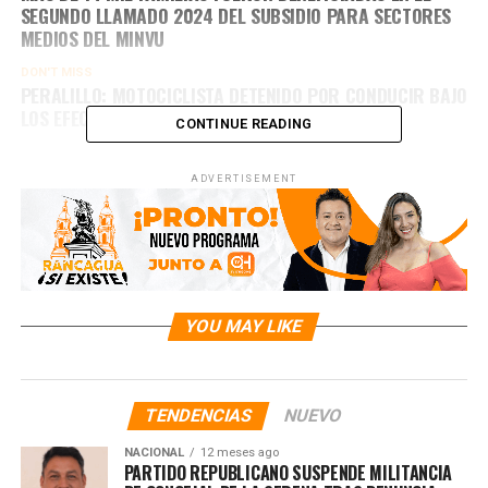
SEGUNDO LLAMADO 2024 DEL SUBSIDIO PARA SECTORES
MEDIOS DEL MINVU
DON'T MISS
PERALILLO: MOTOCICLISTA DETENIDO POR CONDUCIR BAJO
LOS EFECTOS DEL ALCOHOL Y SIN DOCUMENTOS
CONTINUE READING
ADVERTISEMENT
YOU MAY LIKE
TENDENCIAS
NUEVO
NACIONAL
12 meses ago
PARTIDO REPUBLICANO SUSPENDE MILITANCIA