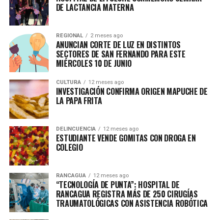
DON'T MISS
DE LACTANCIA MATERNA
“PGU SUBE A $250.000” INCREMENTO ES GRADUAL SEGÚN
EDAD
REGIONAL
2 meses ago
ANUNCIAN CORTE DE LUZ EN DISTINTOS
SECTORES DE SAN FERNANDO PARA ESTE
MIÉRCOLES 10 DE JUNIO
CULTURA
12 meses ago
INVESTIGACIÓN CONFIRMA ORIGEN MAPUCHE DE
LA PAPA FRITA
DELINCUENCIA
12 meses ago
ESTUDIANTE VENDE GOMITAS CON DROGA EN
COLEGIO
RANCAGUA
12 meses ago
“TECNOLOGÍA DE PUNTA”: HOSPITAL DE
RANCAGUA REGISTRA MÁS DE 250 CIRUGÍAS
TRAUMATOLÓGICAS CON ASISTENCIA ROBÓTICA