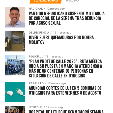
TENDENCIAS
NUEVO
edad, en el contexto aparentemente por violencia
NACIONAL
12 meses ago
intrafamiliar. Este hecho habría sido desarrollado por
PARTIDO REPUBLICANO SUSPENDE MILITANCIA
una mujer, quien premunida de un cuchillo le da muerte
DE CONCEJAL DE LA SERENA TRAS DENUNCIA
POR ACOSO SEXUAL
por un conflicto entre ambos. Por ahora se está
desarrollando el proceso investigativo, en conjunto con
DELINCUENCIA
12 meses ago
la Fiscalía Local y peritos del Laboratorio de
JOVEN SUFRE QUEMADURAS POR BOMBA
Criminalística Regional Talca, para dar con la dinámica
MOLOTOV
del hecho que se están investigando”.*
Tras la petición del Ministerio Público, la detención de
POLICIAL
12 meses ago
la imputada fue ampliada hasta el miércoles.
“PLAN PROTEGE CALLE 2025”: RUTA MÉDICA
INICIA SU PUESTA EN MARCHA ATENDIENDO A
MÁS DE UN CENTENAR DE PERSONAS EN
SITUACIÓN DE CALLE EN O’HIGGINS
RELATED TOPICS:
PERALILLO
12 meses ago
UP NEXT
ANUNCIAN CORTES DE LUZ EN 5 COMUNAS DE
“MAL UTILIZARON LA JUSTICIA PARA OBTENER GANANCIAS
O’HIGGINS PARA ESTE VIERNES 8 DE AGOSTO
POLÍTICAS”: FISCALÍA CIERRA INVESTIGACIÓN CONTRA
EXALCALDESA CONTRA EXALCALDESA IRACÍ HASSLER POR
CASO CIERRA BELLA
LITUECHE
12 meses ago
HOSPITAL DE LITUECHE CONMEMORÓ SEMANA