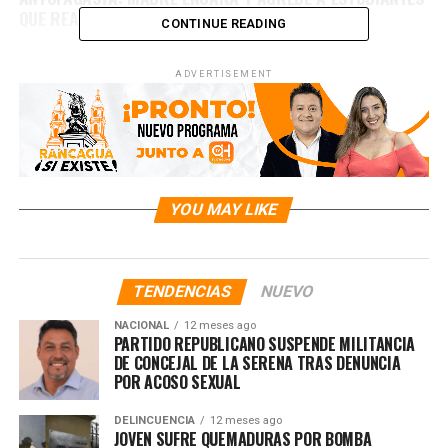
QUE REALIZAN BULLYING A SU HIJA
CONTINUE READING
ADVERTISEMENT
YOU MAY LIKE
TENDENCIAS
NUEVO
NACIONAL
12 meses ago
PARTIDO REPUBLICANO SUSPENDE MILITANCIA
DE CONCEJAL DE LA SERENA TRAS DENUNCIA
POR ACOSO SEXUAL
DELINCUENCIA
12 meses ago
JOVEN SUFRE QUEMADURAS POR BOMBA