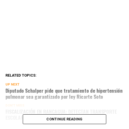
RELATED TOPICS:
UP NEXT
Diputado Schalper pide que tratamiento de hipertensión
pulmonar sea garantizado por ley Ricarte Soto
DON'T MISS
FISCALIZACIÓN EN RANCAGUA: DETECTAN TRANSPORTE
ESCOLAR IRREGULAR Y MAL USO DE CICLOVÍAS
CONTINUE READING