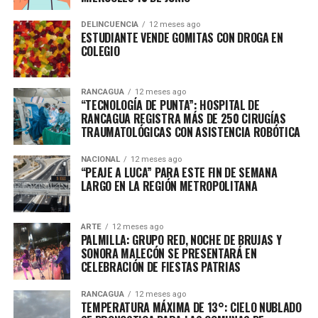
DELINCUENCIA
12 meses ago
ESTUDIANTE VENDE GOMITAS CON DROGA EN
COLEGIO
RANCAGUA
12 meses ago
“TECNOLOGÍA DE PUNTA”: HOSPITAL DE
RANCAGUA REGISTRA MÁS DE 250 CIRUGÍAS
TRAUMATOLÓGICAS CON ASISTENCIA ROBÓTICA
NACIONAL
12 meses ago
“PEAJE A LUCA” PARA ESTE FIN DE SEMANA
LARGO EN LA REGIÓN METROPOLITANA
ARTE
12 meses ago
PALMILLA: GRUPO RED, NOCHE DE BRUJAS Y
SONORA MALECÓN SE PRESENTARÁ EN
CELEBRACIÓN DE FIESTAS PATRIAS
RANCAGUA
12 meses ago
TEMPERATURA MÁXIMA DE 13°: CIELO NUBLADO