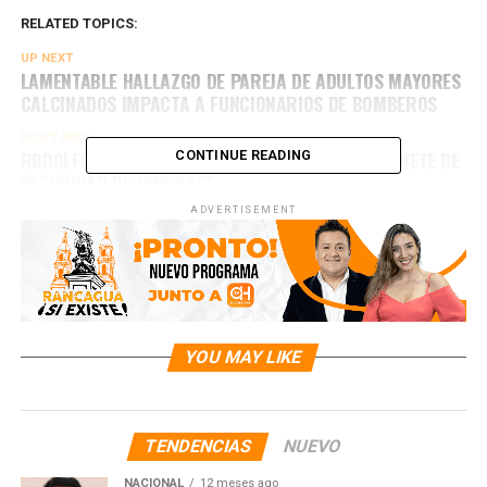
RELATED TOPICS:
UP NEXT
LAMENTABLE HALLAZGO DE PAREJA DE ADULTOS MAYORES
CALCINADOS IMPACTA A FUNCIONARIOS DE BOMBEROS
DON'T MISS
RODOLFO CARTER RECHAZA INTEGRARSE AL GABINETE DE
CONTINUE READING
SEGURIDAD DE JOSÉ KAST
ADVERTISEMENT
YOU MAY LIKE
TENDENCIAS
NUEVO
NACIONAL
12 meses ago