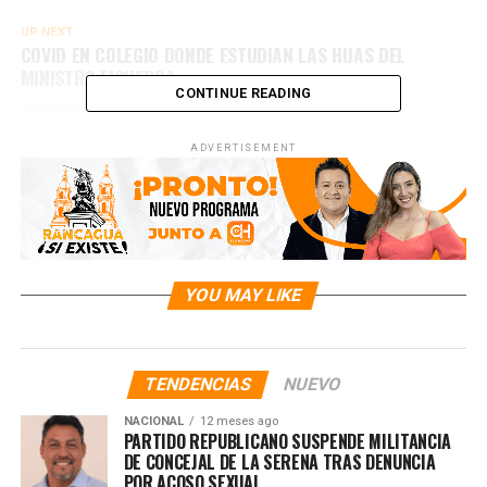
UP NEXT
COVID EN COLEGIO DONDE ESTUDIAN LAS HIJAS DEL
MINISTRO FIGUEROA
CONTINUE READING
DON'T MISS
MUJER DIO A LUZ EN PLENO VUELO A HAWÁI
ADVERTISEMENT
YOU MAY LIKE
TENDENCIAS
NUEVO
NACIONAL
12 meses ago
PARTIDO REPUBLICANO SUSPENDE MILITANCIA
DE CONCEJAL DE LA SERENA TRAS DENUNCIA
POR ACOSO SEXUAL