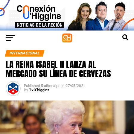
INTERNACIONAL
LA REINA ISABEL II LANZA AL
MERCADO SU LÍNEA DE CERVEZAS
Published
5 años ago
on
07/05/2021
By
TvO'higgins