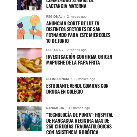
CONMEMORÓ SEMANA DE
LACTANCIA MATERNA
REGIONAL
2 meses ago
ANUNCIAN CORTE DE LUZ EN
DISTINTOS SECTORES DE SAN
FERNANDO PARA ESTE MIÉRCOLES
10 DE JUNIO
CULTURA
12 meses ago
INVESTIGACIÓN CONFIRMA ORIGEN
MAPUCHE DE LA PAPA FRITA
DELINCUENCIA
12 meses ago
ESTUDIANTE VENDE GOMITAS CON
DROGA EN COLEGIO
RANCAGUA
12 meses ago
“TECNOLOGÍA DE PUNTA”: HOSPITAL
DE RANCAGUA REGISTRA MÁS DE
250 CIRUGÍAS TRAUMATOLÓGICAS
CON ASISTENCIA ROBÓTICA