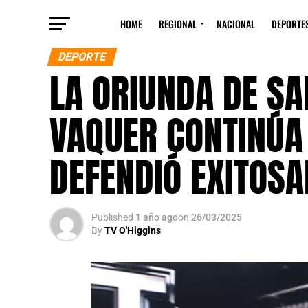
HOME
REGIONAL
NACIONAL
DEPORTE
DEPORTE
LA ORIUNDA DE S
VAQUER CONTINÚA 
DEFENDIÓ EXITOSA
Published
1 año ago
on
26/03/2025
By
TV O'Higgins