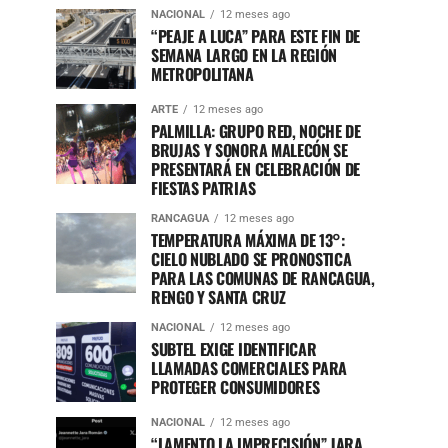
NACIONAL
12 meses ago
“PEAJE A LUCA” PARA ESTE FIN DE
SEMANA LARGO EN LA REGIÓN
METROPOLITANA
ARTE
12 meses ago
PALMILLA: GRUPO RED, NOCHE DE
BRUJAS Y SONORA MALECÓN SE
PRESENTARÁ EN CELEBRACIÓN DE
FIESTAS PATRIAS
RANCAGUA
12 meses ago
TEMPERATURA MÁXIMA DE 13°:
CIELO NUBLADO SE PRONOSTICA
PARA LAS COMUNAS DE RANCAGUA,
RENGO Y SANTA CRUZ
NACIONAL
12 meses ago
SUBTEL EXIGE IDENTIFICAR
LLAMADAS COMERCIALES PARA
PROTEGER CONSUMIDORES
NACIONAL
12 meses ago
“LAMENTO LA IMPRECISIÓN” JARA