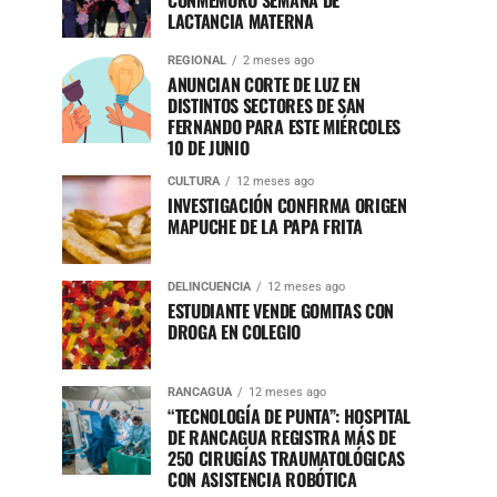
CONMEMORÓ SEMANA DE
LACTANCIA MATERNA
REGIONAL
2 meses ago
ANUNCIAN CORTE DE LUZ EN
DISTINTOS SECTORES DE SAN
FERNANDO PARA ESTE MIÉRCOLES
10 DE JUNIO
CULTURA
12 meses ago
INVESTIGACIÓN CONFIRMA ORIGEN
MAPUCHE DE LA PAPA FRITA
DELINCUENCIA
12 meses ago
ESTUDIANTE VENDE GOMITAS CON
DROGA EN COLEGIO
RANCAGUA
12 meses ago
“TECNOLOGÍA DE PUNTA”: HOSPITAL
DE RANCAGUA REGISTRA MÁS DE
250 CIRUGÍAS TRAUMATOLÓGICAS
CON ASISTENCIA ROBÓTICA