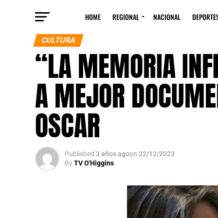
HOME
REGIONAL
NACIONAL
DEPORTE
CULTURA
“LA MEMORIA INFI
A MEJOR DOCUMEN
OSCAR
Published
3 años ago
on
22/12/2023
By
TV O'Higgins