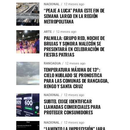
NACIONAL
12 meses ago
“PEAJE A LUCA” PARA ESTE FIN DE
SEMANA LARGO EN LA REGIÓN
METROPOLITANA
ARTE
12 meses ago
PALMILLA: GRUPO RED, NOCHE DE
BRUJAS Y SONORA MALECÓN SE
PRESENTARÁ EN CELEBRACIÓN DE
FIESTAS PATRIAS
RANCAGUA
12 meses ago
TEMPERATURA MÁXIMA DE 13°:
CIELO NUBLADO SE PRONOSTICA
PARA LAS COMUNAS DE RANCAGUA,
RENGO Y SANTA CRUZ
NACIONAL
12 meses ago
SUBTEL EXIGE IDENTIFICAR
LLAMADAS COMERCIALES PARA
PROTEGER CONSUMIDORES
NACIONAL
12 meses ago
“LAMENTO LA IMPRECISIÓN” JARA