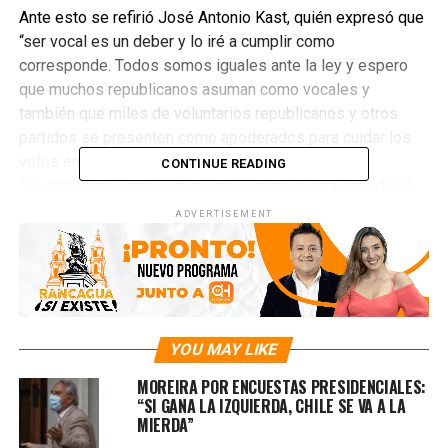
Ante esto se refirió José Antonio Kast, quién expresó que
“ser vocal es un deber y lo iré a cumplir como
corresponde. Todos somos iguales ante la ley y espero
que muchos republicanos asuman como vocales y
también que miles de voluntarios republicanos y otros
partidos se presenten como apoderados para cuidar los
votos en esta elección”.
CONTINUE READING
“Es importante aprovechar esta instancia para difundir el
proceso y incentivar a que sean millones los chilenos que
ADVERTISEMENT
vayan a votar y que también muchos se sumen como
apoderados para resguardar la transparencia de este acto
electoral” finalizó.
RELATED TOPICS:
KAST
YOU MAY LIKE
UP NEXT
MOREIRA POR ENCUESTAS PRESIDENCIALES:
COPA AMÉRICA 2021: CHILE ES UNA OPCIÓN
“SI GANA LA IZQUIERDA, CHILE SE VA A LA
MIERDA”
DON'T MISS
MIIKO ALBORNOZ SUFRIÓ DESGARRO Y ESTARÁ AUSENTE