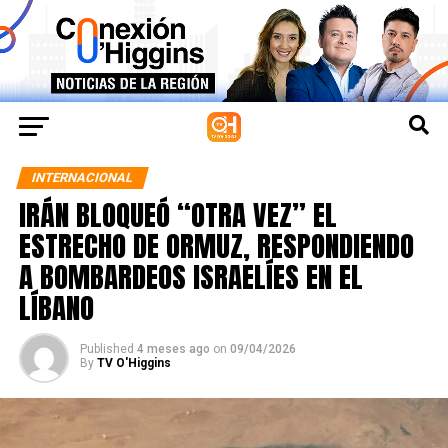
INTERNACIONAL
IRÁN BLOQUEÓ “OTRA VEZ” EL
ESTRECHO DE ORMUZ, RESPONDIENDO
A BOMBARDEOS ISRAELÍES EN EL
LÍBANO
Published
4 meses ago
on
09/04/2026
By
TV O'Higgins