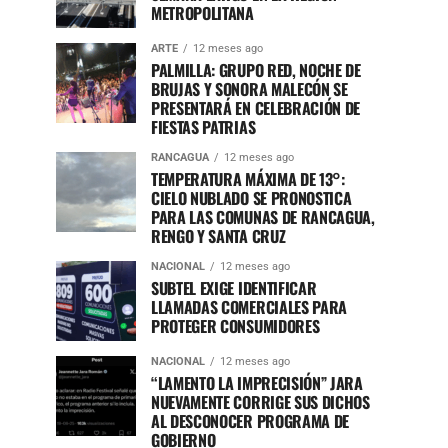
METROPOLITANA
ARTE
12 meses ago
PALMILLA: GRUPO RED, NOCHE DE
BRUJAS Y SONORA MALECÓN SE
PRESENTARÁ EN CELEBRACIÓN DE
FIESTAS PATRIAS
RANCAGUA
12 meses ago
TEMPERATURA MÁXIMA DE 13°:
CIELO NUBLADO SE PRONOSTICA
PARA LAS COMUNAS DE RANCAGUA,
RENGO Y SANTA CRUZ
NACIONAL
12 meses ago
SUBTEL EXIGE IDENTIFICAR
LLAMADAS COMERCIALES PARA
PROTEGER CONSUMIDORES
NACIONAL
12 meses ago
“LAMENTO LA IMPRECISIÓN” JARA
NUEVAMENTE CORRIGE SUS DICHOS
AL DESCONOCER PROGRAMA DE
GOBIERNO