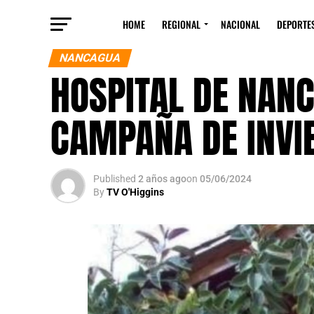
HOME
REGIONAL
NACIONAL
DEPORTE
NANCAGUA
HOSPITAL DE NANC
CAMPAÑA DE INVI
Published
2 años ago
on
05/06/2024
By
TV O'Higgins