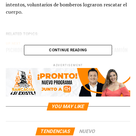
intentos, voluntarios de bomberos lograron rescatar el
cuerpo.
RELATED TOPICS:
UP NEXT
PICHIDEGUA: CICLISTA MUERE TRAS COLISIÓN DE CAMIÓN
CONTINUE READING
DON'T MISS
GRANEROS INAUGURA TEMPORADA DE PISCINA CON
ADVERTISEMENT
TALLER DE HIDROGIMNASIA PARA DUEÑAS DE CASA
YOU MAY LIKE
TENDENCIAS
NUEVO