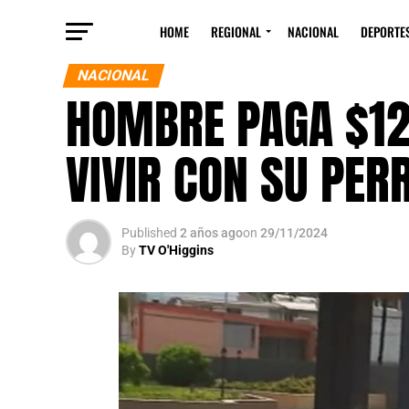
HOME
REGIONAL
NACIONAL
DEPORTE
NACIONAL
HOMBRE PAGA $12
VIVIR CON SU PE
Published
2 años ago
on
29/11/2024
By
TV O'Higgins