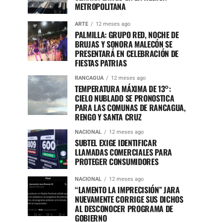
METROPOLITANA
ARTE
12 meses ago
PALMILLA: GRUPO RED, NOCHE DE
BRUJAS Y SONORA MALECÓN SE
PRESENTARÁ EN CELEBRACIÓN DE
FIESTAS PATRIAS
RANCAGUA
12 meses ago
TEMPERATURA MÁXIMA DE 13°:
CIELO NUBLADO SE PRONOSTICA
PARA LAS COMUNAS DE RANCAGUA,
RENGO Y SANTA CRUZ
NACIONAL
12 meses ago
SUBTEL EXIGE IDENTIFICAR
LLAMADAS COMERCIALES PARA
PROTEGER CONSUMIDORES
NACIONAL
12 meses ago
“LAMENTO LA IMPRECISIÓN” JARA
NUEVAMENTE CORRIGE SUS DICHOS
AL DESCONOCER PROGRAMA DE
GOBIERNO