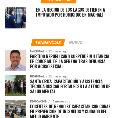
EN LA REGIÓN DE LOS LAGOS DETIENEN A
IMPUTADO POR HOMICIDIO EN MACHALÍ
RELATED TOPICS:
BALACERA BOMBERO VILLALOBOS
DELINCUANCIA EN CHILE
DELINCUANCIA EN OHIGGINS
TENDENCIAS
NUEVO
UP NEXT
NACIONAL
12 meses ago
PROYECTO DE LEY BUSCA QUE PENSIONES DE GRACIA NO
PARTIDO REPUBLICANO SUSPENDE MILITANCIA
LLEGUEN A PERSONAS CON ANTECEDENTES PENALES
DE CONCEJAL DE LA SERENA TRAS DENUNCIA
POR ACOSO SEXUAL
DON'T MISS
517 PERSONAS DETENIDAS POR MANEJAR BAJO LOS
REGIONAL
12 meses ago
EFECTOS DEL ALCOHOL EN FIESTAS PATRIAS
SANTA CRUZ: CAPACITACIÓN Y ASISTENCIA
TÉCNICA BUSCAN FORTALECER LA ATENCIÓN DE
SALUD MENTAL
EDUCACIÓN
12 meses ago
DOCENTES DE RENGO SE CAPACITAN CON CONAF
EN PREVENCIÓN DE INCENDIOS Y CUIDADO DEL
MEDIO AMBIENTE