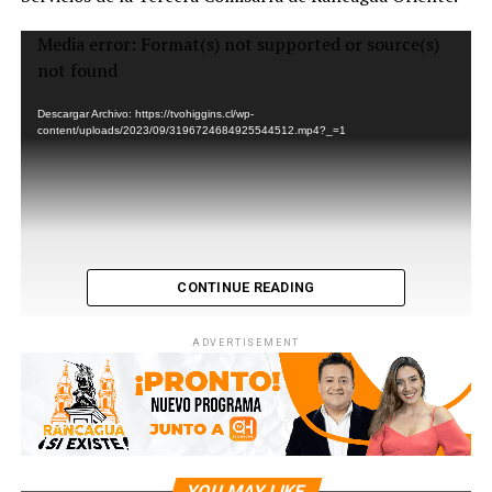
Reproductor
Media error: Format(s) not supported or source(s)
de
not found
Video
Descargar Archivo: https://tvohiggins.cl/wp-
content/uploads/2023/09/3196724684925544512.mp4?_=1
CONTINUE READING
ADVERTISEMENT
YOU MAY LIKE