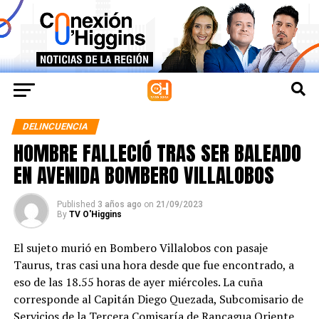
DELINCUENCIA
HOMBRE FALLECIÓ TRAS SER BALEADO
EN AVENIDA BOMBERO VILLALOBOS
Published
3 años ago
on
21/09/2023
By
TV O'Higgins
El sujeto murió en Bombero Villalobos con pasaje
Taurus, tras casi una hora desde que fue encontrado, a
eso de las 18.55 horas de ayer miércoles. La cuña
corresponde al Capitán Diego Quezada, Subcomisario de
Servicios de la Tercera Comisaría de Rancagua Oriente.