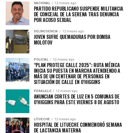
NACIONAL
12 meses ago
PARTIDO REPUBLICANO SUSPENDE MILITANCIA
DE CONCEJAL DE LA SERENA TRAS DENUNCIA
RELATED TOPICS:
POR ACOSO SEXUAL
UP NEXT
ESCÁNDALO EN CULTURAS: MINISTRA ENFRENTA JUICIO
DELINCUENCIA
12 meses ago
POR ABUSOS Y DISCRIMINACIÓN LABORAL EN EL BAFONA
JOVEN SUFRE QUEMADURAS POR BOMBA
MOLOTOV
DON'T MISS
TRAS EL AÑO SABÁTICO QUE USACH OTORGÓ A ELISA
LONCÓN: AUTORIDADES PIDEN EVALUAR SU “LEGALIDAD”
POLICIAL
12 meses ago
“PLAN PROTEGE CALLE 2025”: RUTA MÉDICA
INICIA SU PUESTA EN MARCHA ATENDIENDO A
MÁS DE UN CENTENAR DE PERSONAS EN
SITUACIÓN DE CALLE EN O’HIGGINS
PERALILLO
12 meses ago
ANUNCIAN CORTES DE LUZ EN 5 COMUNAS DE
O’HIGGINS PARA ESTE VIERNES 8 DE AGOSTO
LITUECHE
12 meses ago
HOSPITAL DE LITUECHE CONMEMORÓ SEMANA
DE LACTANCIA MATERNA