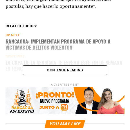
postular, hay que hacerlo oportunamente”.
RELATED TOPICS:
UP NEXT
RANCAGUA: IMPLEMENTAN PROGRAMA DE APOYO A
VÍCTIMAS DE DELITOS VIOLENTOS
DON'T MISS
LA COPA DE LA VENDIMIA TE ESPERA ESTE FIN DE SEMANA
EN RENGO: CONOCE PROGRAMACIÓN DEL EVENTO
CONTINUE READING
ADVERTISEMENT
YOU MAY LIKE