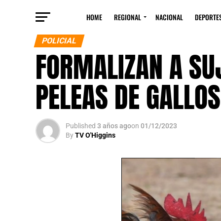
HOME
REGIONAL
NACIONAL
DEPORTE
POLICIAL
FORMALIZAN A SU
PELEAS DE GALLO
Published
3 años ago
on
01/12/2023
By
TV O'Higgins