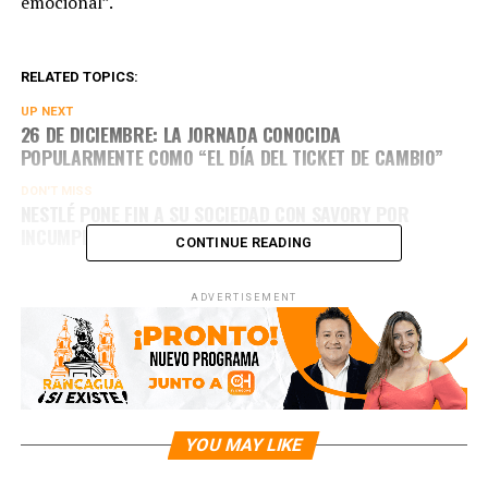
emocional”.
RELATED TOPICS:
UP NEXT
26 DE DICIEMBRE: LA JORNADA CONOCIDA
POPULARMENTE COMO “EL DÍA DEL TICKET DE CAMBIO”
DON'T MISS
NESTLÉ PONE FIN A SU SOCIEDAD CON SAVORY POR
INCUMPLIMIENTO DEL CONTRATO
CONTINUE READING
ADVERTISEMENT
YOU MAY LIKE