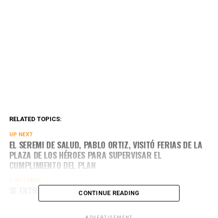
RELATED TOPICS:
UP NEXT
EL SEREMI DE SALUD, PABLO ORTIZ, VISITÓ FERIAS DE LA
PLAZA DE LOS HÉROES PARA SUPERVISAR EL
CUMPLIMIENTO DEL PLAN
DON'T MISS
SE ENTREGARÁN DISTINTOS BENEFICIOS
CONTINUE READING
ADVERTISEMENT