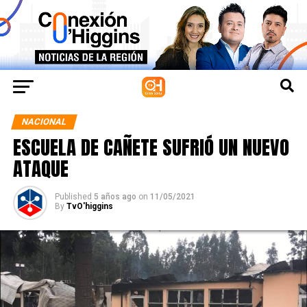
NACIONAL
ESCUELA DE CAÑETE SUFRIÓ UN NUEVO
ATAQUE
Published
5 años ago
on
11/05/2021
By
TvO'higgins