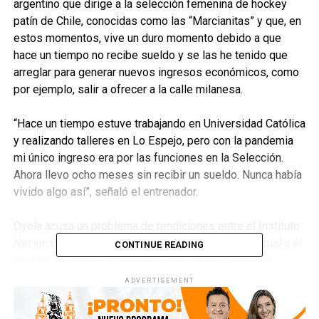
argentino que dirige a la selección femenina de hockey
patín de Chile, conocidas como las “Marcianitas” y que, en
estos momentos, vive un duro momento debido a que
hace un tiempo no recibe sueldo y se las he tenido que
arreglar para generar nuevos ingresos económicos, como
por ejemplo, salir a ofrecer a la calle milanesa.
“Hace un tiempo estuve trabajando en Universidad Católica
y realizando talleres en Lo Espejo, pero con la pandemia
mi único ingreso era por las funciones en la Selección.
Ahora llevo ocho meses sin recibir un sueldo. Nunca había
vivido algo así”, señaló el entrenador.
Oyola acusa un problema de rendiciones entre el Instituto
Nacional del Deporte (IND) y la Federación, por la cual a él
CONTINUE READING
y a otra decena de trabajadores no les ha llegado su
salario: “La federación presenta proyectos, el IND envía
ADVERTISEMENT
las platas y nos van pagando. Pero ahora hay dos
rendiciones que no han sido liberadas”.