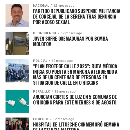
NACIONAL
12 meses ago
PARTIDO REPUBLICANO SUSPENDE MILITANCIA
UP NEXT
APRUEBAN PROYECTO QUE PROHÍBE TESTEO ANIMAL EN
DE CONCEJAL DE LA SERENA TRAS DENUNCIA
PRODUCTOS COSMÉTICOS
POR ACOSO SEXUAL
DON'T MISS
DELINCUENCIA
12 meses ago
“ESTOY POR LA DESPENALIZACIÓN Y QUE A LAS MUJERES
JOVEN SUFRE QUEMADURAS POR BOMBA
NO LAS LLEVEN DETENIDAS POR ESTO”: PROVOSTE Y
MOLOTOV
ABORTO
POLICIAL
12 meses ago
“PLAN PROTEGE CALLE 2025”: RUTA MÉDICA
INICIA SU PUESTA EN MARCHA ATENDIENDO A
MÁS DE UN CENTENAR DE PERSONAS EN
SITUACIÓN DE CALLE EN O’HIGGINS
PERALILLO
12 meses ago
ANUNCIAN CORTES DE LUZ EN 5 COMUNAS DE
O’HIGGINS PARA ESTE VIERNES 8 DE AGOSTO
LITUECHE
12 meses ago
HOSPITAL DE LITUECHE CONMEMORÓ SEMANA