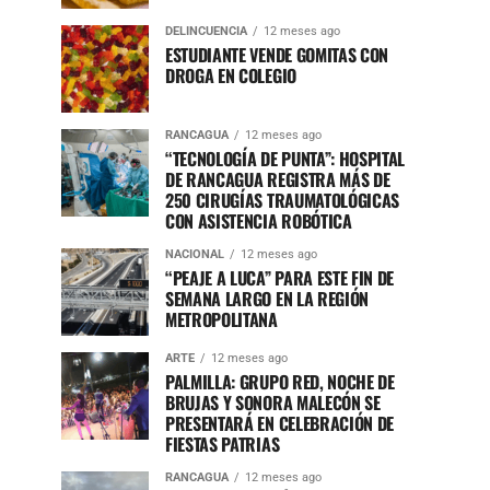
DELINCUENCIA
12 meses ago
ESTUDIANTE VENDE GOMITAS CON
DROGA EN COLEGIO
RANCAGUA
12 meses ago
“TECNOLOGÍA DE PUNTA”: HOSPITAL
DE RANCAGUA REGISTRA MÁS DE
250 CIRUGÍAS TRAUMATOLÓGICAS
CON ASISTENCIA ROBÓTICA
NACIONAL
12 meses ago
“PEAJE A LUCA” PARA ESTE FIN DE
SEMANA LARGO EN LA REGIÓN
METROPOLITANA
ARTE
12 meses ago
PALMILLA: GRUPO RED, NOCHE DE
BRUJAS Y SONORA MALECÓN SE
PRESENTARÁ EN CELEBRACIÓN DE
FIESTAS PATRIAS
RANCAGUA
12 meses ago