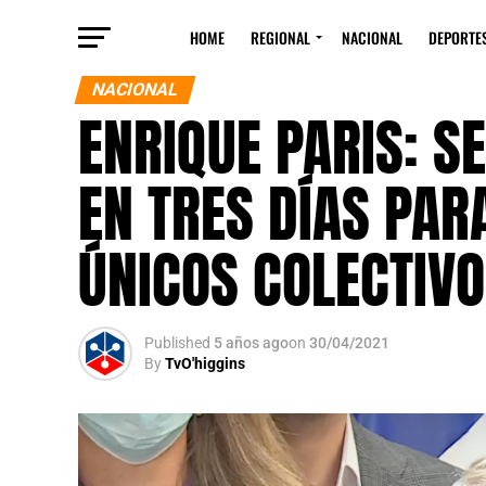
HOME
REGIONAL
NACIONAL
DEPORTE
NACIONAL
ENRIQUE PARIS: 
EN TRES DÍAS PAR
ÚNICOS COLECTIV
Published
5 años ago
on
30/04/2021
By
TvO'higgins